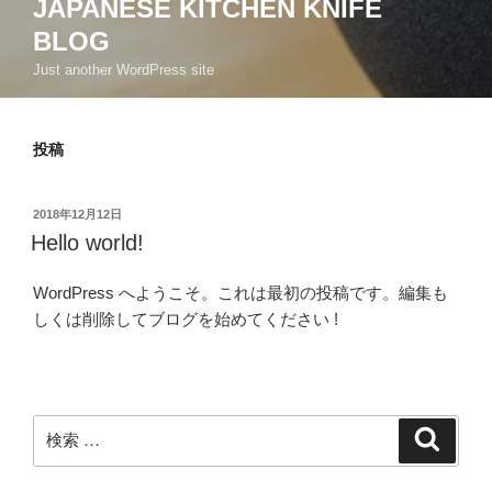
JAPANESE KITCHEN KNIFE
BLOG
Just another WordPress site
投稿
投
2018年12月12日
稿
Hello world!
日:
WordPress へようこそ。これは最初の投稿です。編集も
しくは削除してブログを始めてください !
検
検
索
索: