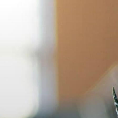
コ
ン
テ
ン
ツ
へ
ス
キ
ッ
プ